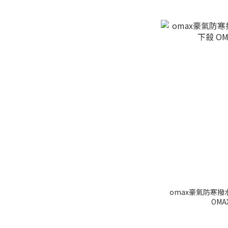
omax豪氣防寒撥
OM