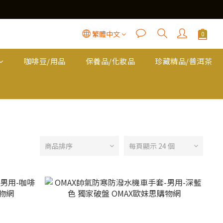
繁體中文
咖啡豆/用品
保養品/化妝品
珍藏精品/普洱茶
商品排序
每頁顯示 24 個