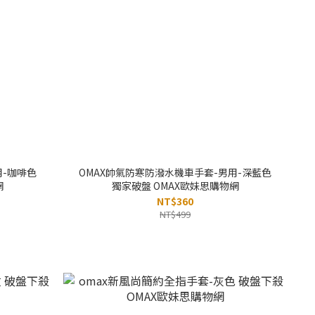
用-咖啡色
OMAX帥氣防寒防潑水機車手套-男用-深藍色
網
獨家破盤 OMAX歐妹思購物網
NT$360
NT$499