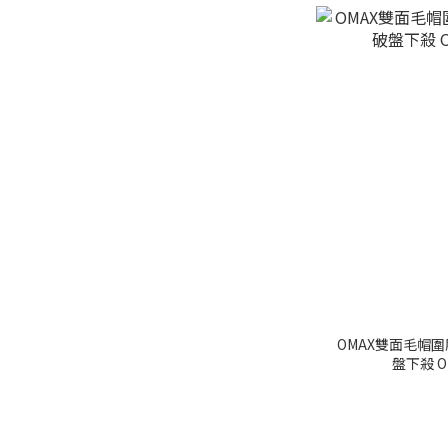
OMAX雙面毛帽圍脖
盤下殺 