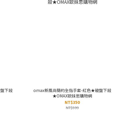
破盤下殺
omax新風尚簡約全指手套-紅色★破盤下殺
★OMAX歐妹思購物網
NT$350
NT$599