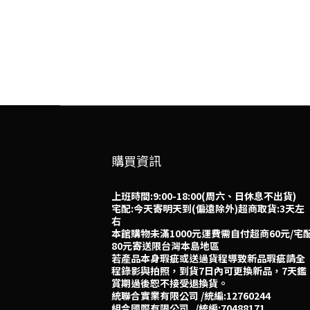
購買資訊
上班時間:9:00-18:00(周六、日休息不出貨)
宅配:今天寄明天到(偏遠除外)超商取貨:3天左
右
本館購物未滿1000元運費需自付超商60元/宅
80元寄送限台灣本島地區
若產品本身瑕疵或送過貨程導致新品瑕疵請全
程錄影與拍照，到貨7日內可更換新品，7天鑑
賞期過後恕不接受退換貨。
統聯合實業有限公司 /統編:12760244
組合國際有限公司 /統編:70488171