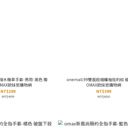
潑水機車手套-男用-黑色 獨
onemall.99雙面超細纖袖毯豹紋
OMAX歐妹思購物網
OMAX歐妹思購物網
NT$299
NT$399
NT$499
NT$650