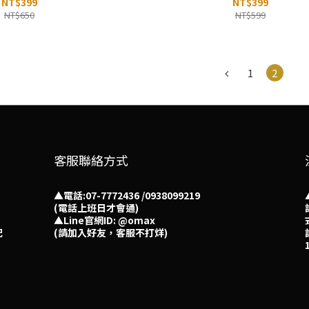
NT$399
NT$399
NT$650
NT$599
1
2
客服聯絡方式
▲電話:07-7772436 /0938099219
(電話上班日才會通)
▲
Line官網ID: @omax​
配
(請加入好友，客服不打烊)