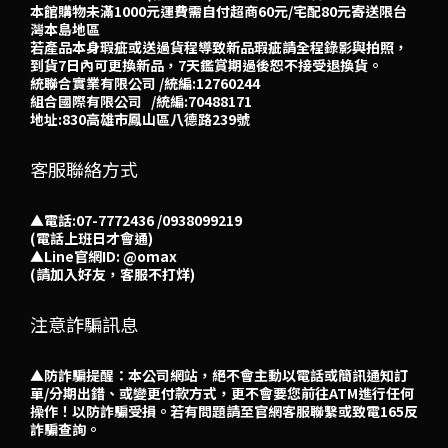
本館購物未滿1000元運費需自付超商60元/宅配80元寄送限台
灣本島地區
若產品本身瑕疵或送過貨程導致新品瑕疵請全程錄影與拍照，
到貨7日內可更換新品，7天鑑賞期過後恕不接受退換貨。
統聯合實業有限公司 /統編:12760244
組合國際有限公司 /統編:70488171
地址:830高雄市鳳山區八德路239號
客服聯絡方式
▲電話:07-7772436 /0938099219
(電話上班日才會通)
▲
Line官網ID: @omax​
(請加入好友，客服不打烊)
注意詐騙訊息
▲防詐騙提醒：本公司網站，絕不會主動以電話或簡訊通知訂
單/分期出錯、或變更付款方式，更不會要您前往ATM進行任何
操作！以防詐騙受損。若有問題請至官網客服聯繫或致電165反
詐騙查詢。