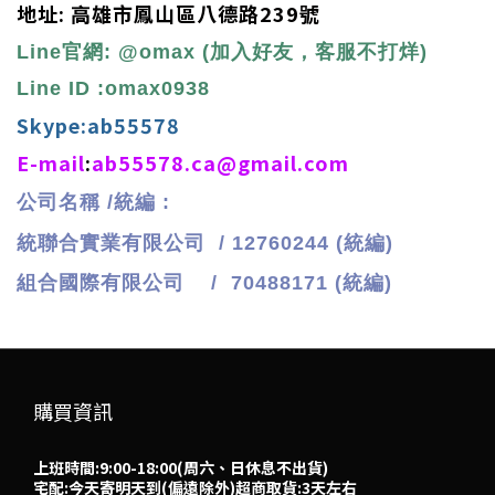
地址: 高雄市鳳山區八德路239號
Line官網
:
@omax
(加入好友，客服不打烊)
Line ID :omax0938
Skype:ab55578
E-mail
:
ab55578.ca@gmail.com
公
司名稱 /統編
:
統聯合實業有限公司 / 12760244 (統編)
組合國際有限公司 / 70488171 (統編)
購買資訊
上班時間:9:00-18:00(周六、日休息不出貨)
宅配:今天寄明天到(偏遠除外)超商取貨:3天左右