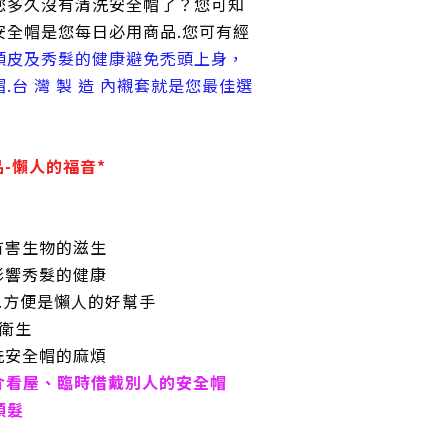
您多久沒有清洗安全帽了？您可知
安全帽是您每日必用商品.您可有經
頭皮及秀髮的健康避免禿頭上身，
.台 灣 製 造 內襯套就是您最佳選
品-懶人的福音*
有害生物的滋生
影響秀髮的健康
康.方便是懶人的好幫手
又衛生
洗安全帽的麻煩
介看屋、臨時借戴別人的安全帽
頭髮