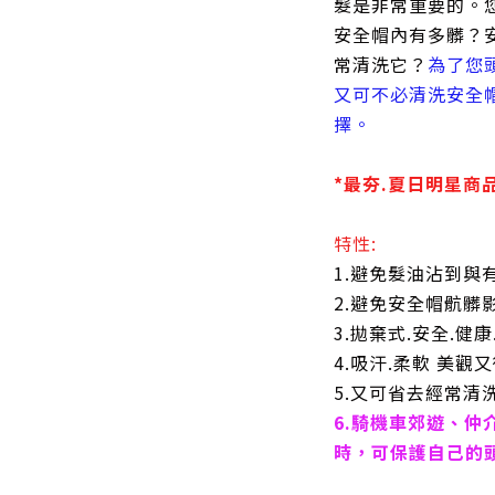
髮是非常重要的。
安全帽內有多髒？
常清洗它？
為了您
又可不必清洗安全帽
擇。
*最夯.夏日明星商
特性:
1.避免髮油沾到與
2.避免安全帽骯髒
3.拋棄式.安全.健
4.吸汗.柔軟 美觀
5.又可省去經常清
6.騎機車郊遊、仲
時，可保護自己的