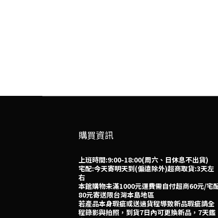
購買資訊
上班時間:9:00-18:00(周六、日休息不出貨)
宅配:今天寄明天到(偏遠除外)超商取貨:3天左
右
本館購物未滿1000元運費需自付超商60元/宅
80元寄送限台灣本島地區
若產品本身瑕疵或送過貨程導致新品瑕疵請全
程錄影與拍照，到貨7日內可更換新品，7天鑑