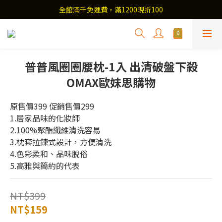
全館滿千免運費，滿1200現折100
普普風圈圈腰枕-1入 出清破盤下殺
OMAX歐妹思購物
原售價399 促銷售價299
1.居家品味的化妝師 
2.100%聚酯纖維清洗容易 
3.枕套拉鍊式設計，方便清洗
4.色彩柔和、品味脫俗 
5.高雅與簡約的代表
NT$399
NT$159