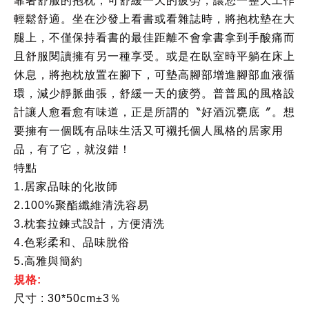
靠著舒服的抱枕，可舒緩一天的疲勞，讓您一整天工作
輕鬆舒適。坐在沙發上看書或看雜誌時，將抱枕墊在大
腿上，不僅保持看書的最佳距離不會拿書拿到手酸痛而
且舒服閱讀擁有另一種享受。或是在臥室時平躺在床上
休息，將抱枕放置在腳下，可墊高腳部增進腳部血液循
環，減少靜脈曲張，舒緩一天的疲勞。普普風的風格設
計讓人愈看愈有味道，正是所謂的〝好酒沉甕底〞。想
要擁有一個既有品味生活又可襯托個人風格的居家用
品，有了它，就沒錯！
特點
1.居家品味的化妝師
2.100%聚酯纖維清洗容易
3.枕套拉鍊式設計，方便清洗
4.色彩柔和、品味脫俗
5.高雅與簡約
規格:
尺寸 : 30*50cm±3％