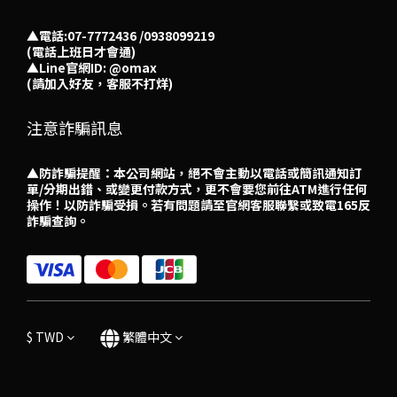
▲電話:07-7772436 /0938099219
(電話上班日才會通)
▲
Line官網ID: @omax​
(請加入好友，客服不打烊)
注意詐騙訊息
▲防詐騙提醒：本公司網站，絕不會主動以電話或簡訊通知訂
單/分期出錯、或變更付款方式，更不會要您前往ATM進行任何
操作！以防詐騙受損。若有問題請至官網客服聯繫或致電165反
詐騙查詢。
$
TWD
繁體中文