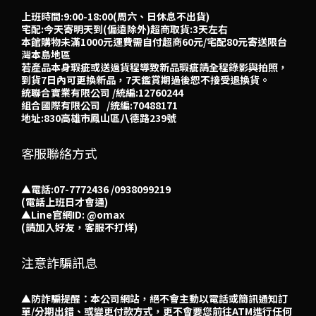
上班時間:9:00-18:00(周六、日休息不出貨)
宅配:今天寄明天到(偏遠除外)超商取貨:3天左右
本館購物未滿1000元運費需自付超商60元/宅配80元寄送限台
灣本島地區
若產品本身瑕疵或送過貨程導致新品瑕疵請全程錄影與拍照，
到貨7日內可更換新品，7天鑑賞期過後恕不接受退換貨。
統聯合實業有限公司 /統編:12760244
組合國際有限公司 /統編:70488171
地址:830高雄市鳳山區八德路239號
客服聯絡方式
▲電話:07-7772436 /0938099219
(電話上班日才會通)
▲
Line官網ID: @omax​
(請加入好友，客服不打烊)
注意詐騙訊息
▲防詐騙提醒：本公司網站，絕不會主動以電話或簡訊通知訂
單/分期出錯、或變更付款方式，更不會要您前往ATM進行任何