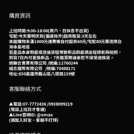
購買資訊
上班時間:9:00-18:00(周六、日休息不出貨)
宅配:今天寄明天到(偏遠除外)超商取貨:3天左右
本館購物未滿1000元運費需自付超商60元/宅配80元寄送限台
灣本島地區
若產品本身瑕疵或送過貨程導致新品瑕疵請全程錄影與拍照，
到貨7日內可更換新品，7天鑑賞期過後恕不接受退換貨。
統聯合實業有限公司 /統編:12760244
組合國際有限公司 /統編:70488171
地址:830高雄市鳳山區八德路239號
客服聯絡方式
▲電話:07-7772436 /0938099219
(電話上班日才會通)
▲
Line官網ID: @omax​
(請加入好友，客服不打烊)