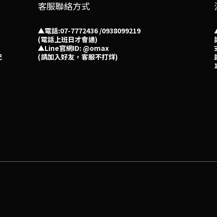
客服聯絡方式
▲電話:07-7772436 /0938099219
(電話上班日才會通)
▲
Line官網ID: @omax​
配
(請加入好友，客服不打烊)