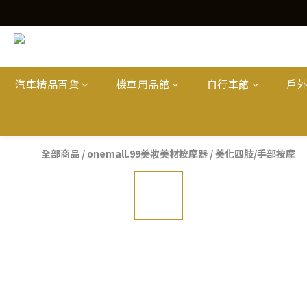
汽車精品百貨
機車用品館
自行車館
戶
全部商品
/
onemall.99美妝美材按摩器
/
美化四肢/手部按摩