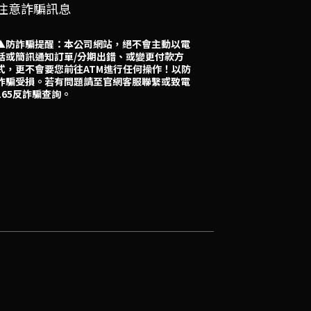
注意詐騙訊息
▲防詐騙提醒：本公司網站，絕不會主動以電
話或簡訊通知訂單/分期出錯、或變更付款方
式，更不會要您前往ATM進行任何操作！以防
詐騙受損。若有問題請至官網客服聯繫或致電
165反詐騙查詢。