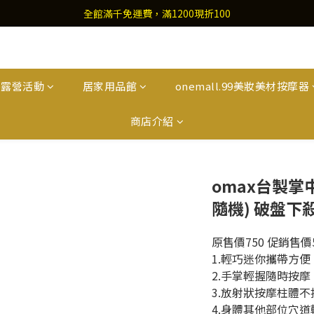
全館滿千免運費，滿1200現折100
外露營活動
居家用品館
onemall.99美妝美材按摩器
商店介紹
omax台製掌
隨機) 破盤下
原售價750 促銷售價5
1.輕巧迷你攜帶方便
2.手掌輕握隨時按摩
3.放射狀按摩柱體
4.身體其他部位穴道輕壓按摩    