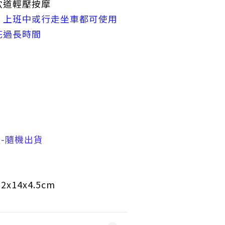
部位穴道輕壓按摩
、上班中或行走坐車都可使用
花過長時間
藍-隨機出貨
x14x4.5cm