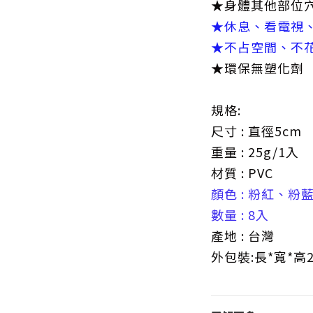
★身體其他
★休息、看電視
★不占空間、不
★環保無塑化劑
規格:
尺寸 : 直徑5cm
重量 : 25g/1入
材質 : PVC
顏色 : 粉紅、粉
數量 : 8入
產地 : 台灣
外包裝:長*寬*高22