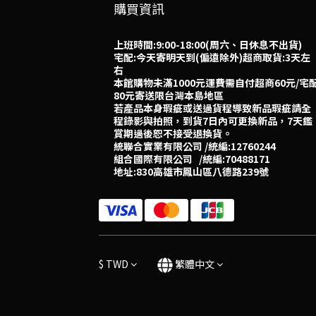
購買資訊
上班時間:9:00-18:00(周六、日休息不出貨)
宅配:今天寄明天到(偏遠除外)超商取貨:3天左
右
本館購物未滿1000元運費需自付超商60元/宅
80元寄送限台灣本島地區
若產品本身瑕疵或送過貨程導致新品瑕疵請全
程錄影與拍照，到貨7日內可更換新品，7天鑑
賞期過後恕不接受退換貨。
統聯合實業有限公司 /統編:12760244
組合國際有限公司 /統編:70488171
地址:830高雄市鳳山區八德路239號
$
TWD
繁體中文