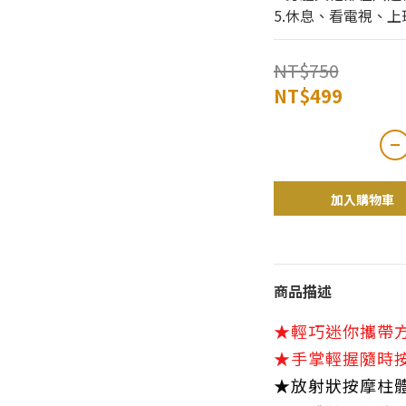
5.休息、看電視、
NT$750
NT$499
加入購物車
商品描述
★輕巧迷你攜帶
★手掌輕握隨時
★放射狀按摩柱