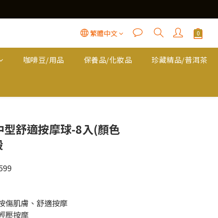
繁體中文
咖啡豆/用品
保養品/化妝品
珍藏精品/普洱茶
立即購買
中型舒適按摩球-8入(顏色
殺
99
不按傷肌膚、舒適按摩
                      