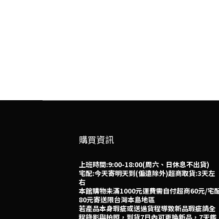
購買資訊
上班時間:9:00-18:00(周六、日休息不出貨)
宅配:今天寄明天到(偏遠除外)超商取貨:3天左
右
本館購物未滿1000元運費需自付超商60元/宅
80元寄送限台灣本島地區
若產品本身瑕疵或送過貨程導致新品瑕疵請全
程錄影與拍照，到貨7日內可更換新品，7天鑑