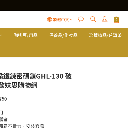
繁體中文
咖啡豆/用品
保養品/化妝品
珍藏精品/普洱茶
立即購買
鐵鍊密碼鎖GHL-130 破
X歐妹思購物網
50
用
護者
，簡易不費力、安裝容易