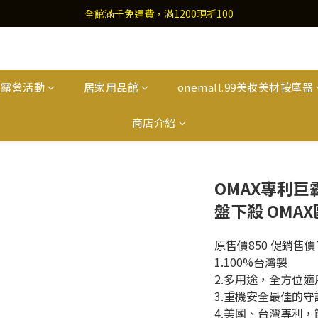
全館滿千免運費，滿1200現折100
外露營活動
居家用品館
onemall.99美妝美材按摩器
商店介紹
OMAX專利巨霸
盤下殺 OMA
原售價850 促銷售價7
1.100%台灣製
2.多用途，全方位適
3.重機安全最佳的守
4.美國、台灣專利