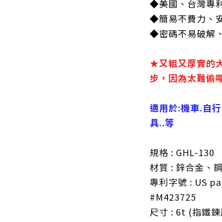
◆美國、台灣專
◆簡易不費力、
◆密碼不易破解
★又粗又厚實的
步，因為太難偷
適用於:機車.自
具..等
規格 : GHL-130
材質 : 鋅合金、
專利字號 : US pat
#M423725
尺寸 : 6t (指鐵鍊