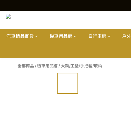
汽車精品百貨
機車用品館
自行車館
戶
全部商品
/
機車用品館
/
大鎖/坐墊/手把套/收納