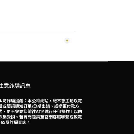
注意詐騙訊息
▲防詐騙提醒：本公司網站，絕不會主動以電
話或簡訊通知訂單/分期出錯、或變更付款方
式，更不會要您前往ATM進行任何操作！以防
詐騙受損。若有問題請至官網客服聯繫或致電
165反詐騙查詢。