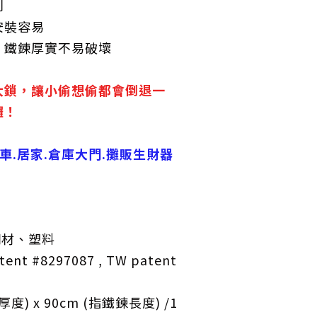
利
安裝容易
、鐵鍊厚實不易破壞
大鎖，讓小偷想偷都會倒退一
囉！
行車.居家.倉庫大門.攤販生財器
鋼材、塑料
ent #8297087 , TW patent
厚度) x 90cm
(指鐵鍊長度) /1