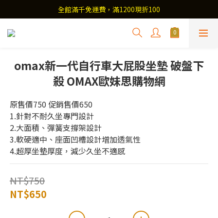
全館滿千免運費，滿1200現折100
omax新一代自行車大屁股坐墊 破盤下
殺 OMAX歐妹思購物網
原售價750 促銷售價650
1.針對不耐久坐專門設計
2.大面積、彈簧支撐架設計
3.軟硬適中、座面凹槽設計增加透氣性
4.超厚坐墊厚度，減少久坐不適感
NT$750
NT$650