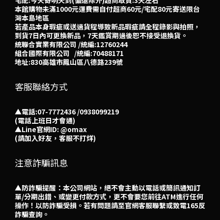
宅配:今天寄明天到(偏遠除外)超商取貨:3天左右
本館購物未滿1000元運費需自付超商60元/宅配80元寄送限台
灣本島地區
若產品本身瑕疵或送過貨程導致新品瑕疵請全程錄影與拍照，
到貨7日內可更換新品，7天鑑賞期過後恕不接受退換貨。
統聯合實業有限公司 /統編:12760244
組合國際有限公司 /統編:70488171
地址:830高雄市鳳山區八德路239號
客服聯絡方式
▲電話:07-7772436 /0938099219
(電話上班日才會通)
▲
Line官網ID: @omax​
(請加入好友，客服不打烊)
注意詐騙訊息
▲防詐騙提醒：本公司網站，絕不會主動以電話或簡訊通知訂
單/分期出錯、或變更付款方式，更不會要您前往ATM進行任何
操作！以防詐騙受損。若有問題請至官網客服聯繫或致電165反
詐騙查詢。