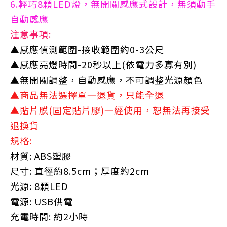
6.輕巧8顆LED燈，無開關感應式設計，無須動手
自動感應
注意事項:
▲感應偵測範圍-接收範圍約0-3公尺
▲感應亮燈時間-20秒以上(依電力多寡有別)
▲無開關調整，自動感應，不可調整光源顏色
▲商品無法選擇單一退貨，只能全退
▲貼片膜(固定貼片膠)一經使用，恕無法再接受
退換貨
規格:
材質: ABS塑膠
尺寸: 直徑約8.5cm；厚度約2cm
光源: 8顆LED
電源: USB供電
充電時間: 約2小時