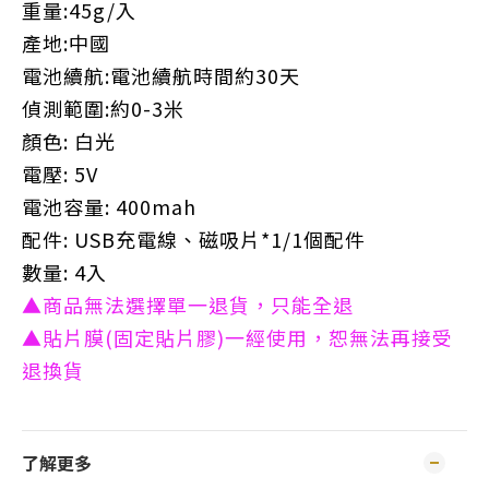
重量:45g/入
產地:中國
電池續航:電池續航時間約30天
偵測範圍:約0-3米
顏色: 白光
電壓: 5V
電池容量: 400mah
配件: USB充電線、磁吸片*1/1個配件
數量: 4入
▲商品無法選擇單一退貨，只能全退
▲貼片膜(固定貼片膠)一經使用，恕無法再接受
退換貨
了解更多