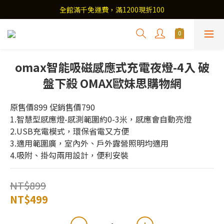
全館滿千免運費，滿1200現折100
omax智能吸磁感應式充電夜燈-4入 破
盤下殺 OMAX歐妹思購物網
原售價899 促銷售價790
1.智慧型感應燈-感測範圍約0-3米，感應會自動亮燈
2.USB充電模式，環保省電又方便
3.適用範圍廣，室內外、戶外露營照明均適用
4.吸附、掛勾兩用設計，便利安裝
NT$899
NT$499