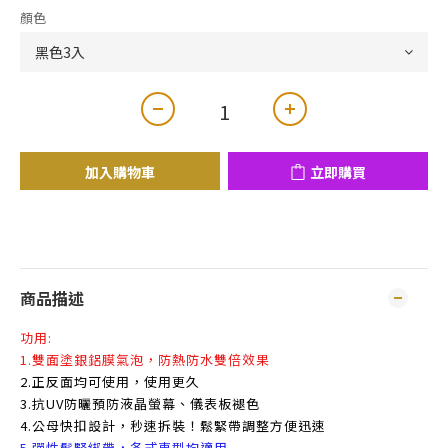
顏色
加入購物車
立即購買
商品描述
功用:
1.雙面塗銀鋁膜氣泡，防熱防水雙倍效果
2.正反面均可使用，使用更久
3.抗UV防曬預防液晶螢幕、儀表板褪色
4.公母快扣設計，秒速拆裝！鬆緊帶調整方便迅速
5.彈性鬆緊綁帶，各式車型均適用