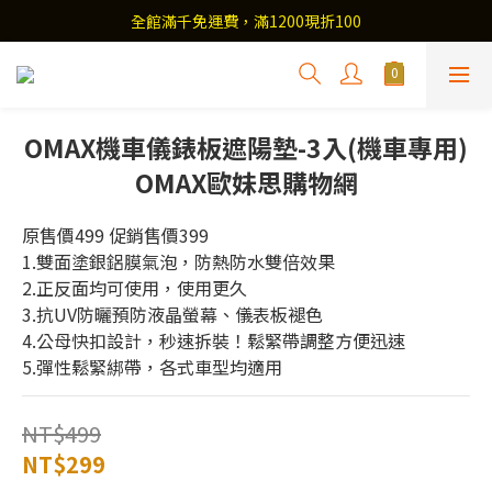
全館滿千免運費，滿1200現折100
OMAX機車儀錶板遮陽墊-3入(機車專用)
OMAX歐妹思購物網
原售價499 促銷售價399
1.雙面塗銀鋁膜氣泡，防熱防水雙倍效果
2.正反面均可使用，使用更久
3.抗UV防曬預防液晶螢幕、儀表板褪色
4.公母快扣設計，秒速拆裝！鬆緊帶調整方便迅速
5.彈性鬆緊綁帶，各式車型均適用
NT$499
NT$299