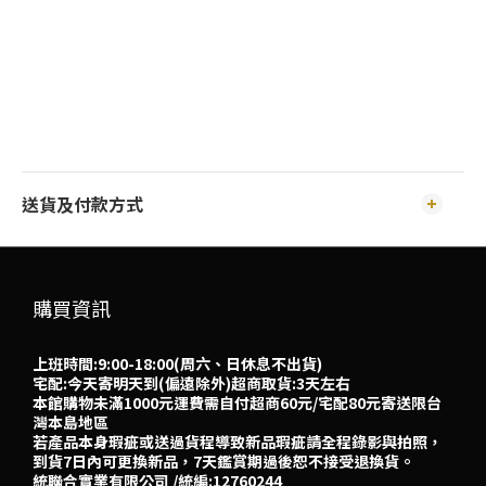
送貨及付款方式
購買資訊
上班時間:9:00-18:00(周六、日休息不出貨)
宅配:今天寄明天到(偏遠除外)超商取貨:3天左右
本館購物未滿1000元運費需自付超商60元/宅配80元寄送限台
灣本島地區
若產品本身瑕疵或送過貨程導致新品瑕疵請全程錄影與拍照，
到貨7日內可更換新品，7天鑑賞期過後恕不接受退換貨。
統聯合實業有限公司 /統編:12760244