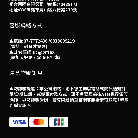
組合國際有限公司 /統編:70488171
地址:830高雄市鳳山區八德路239號
客服聯絡方式
▲電話:07-7772436 /0938099219
(電話上班日才會通)
▲
Line官網ID: @omax​
(請加入好友，客服不打烊)
注意詐騙訊息
▲防詐騙提醒：本公司網站，絕不會主動以電話或簡訊通知訂
單/分期出錯、或變更付款方式，更不會要您前往ATM進行任何
操作！以防詐騙受損。若有問題請至官網客服聯繫或致電165反
詐騙查詢。