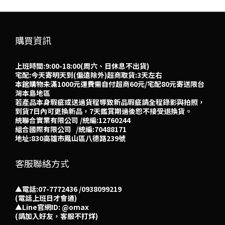
購買資訊
上班時間:9:00-18:00(周六、日休息不出貨)
宅配:今天寄明天到(偏遠除外)超商取貨:3天左右
本館購物未滿1000元運費需自付超商60元/宅配80元寄送限台
灣本島地區
若產品本身瑕疵或送過貨程導致新品瑕疵請全程錄影與拍照，
到貨7日內可更換新品，7天鑑賞期過後恕不接受退換貨。
統聯合實業有限公司 /統編:12760244
組合國際有限公司 /統編:70488171
地址:830高雄市鳳山區八德路239號
客服聯絡方式
▲電話:07-7772436 /0938099219
(電話上班日才會通)
▲
Line官網ID: @omax​
(請加入好友，客服不打烊)