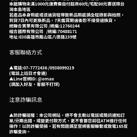
本館購物未滿1000元運費需自付超商60元/宅配80元寄送限台
灣本島地區
若產品本身瑕疵或送過貨程導致新品瑕疵請全程錄影與拍照，
到貨7日內可更換新品，7天鑑賞期過後恕不接受退換貨。
統聯合實業有限公司 /統編:12760244
組合國際有限公司 /統編:70488171
地址:830高雄市鳳山區八德路239號
客服聯絡方式
▲電話:07-7772436 /0938099219
(電話上班日才會通)
▲
Line官網ID: @omax​
(請加入好友，客服不打烊)
注意詐騙訊息
▲防詐騙提醒：本公司網站，絕不會主動以電話或簡訊通知訂
單/分期出錯、或變更付款方式，更不會要您前往ATM進行任何
操作！以防詐騙受損。若有問題請至官網客服聯繫或致電165反
詐騙查詢。