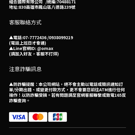
組合國際有限公司 /統編:70488171
地址:830高雄市鳳山區八德路239號
客服聯絡方式
▲電話:07-7772436 /0938099219
(電話上班日才會通)
▲
Line官網ID: @omax​
(請加入好友，客服不打烊)
注意詐騙訊息
▲防詐騙提醒：本公司網站，絕不會主動以電話或簡訊通知訂
單/分期出錯、或變更付款方式，更不會要您前往ATM進行任何
操作！以防詐騙受損。若有問題請至官網客服聯繫或致電165反
詐騙查詢。