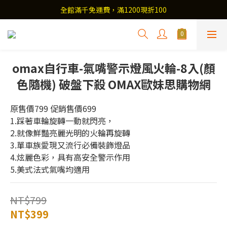
全館滿千免運費，滿1200現折100
omax自行車-氣嘴警示燈風火輪-8入(顏
色隨機) 破盤下殺 OMAX歐妹思購物網
原售價799 促銷售價699
1.踩著車輪旋轉一動就閃亮， 
2.就像鮮豔亮麗光明的火輪再旋轉 
3.單車族愛現又流行必備裝飾燈品 
4.炫麗色彩，具有高安全警示作用 
5.美式法式氣嘴均適用
NT$799
NT$399