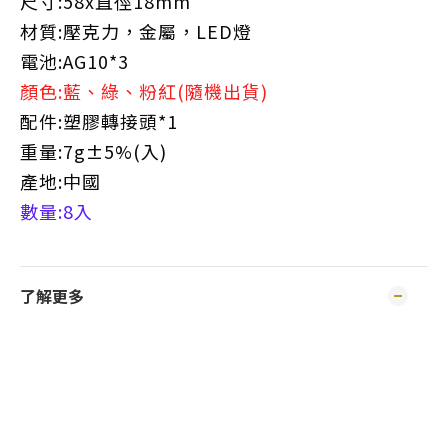
尺寸:58x直徑18mm
材質:壓克力，金屬，LED燈
電池:AG10*3
顏色:藍、綠、粉紅(隨機出貨)
配件:塑膠轉接頭*1
重量:7g±5%(入)
產地:中國
數量:8入
了解更多