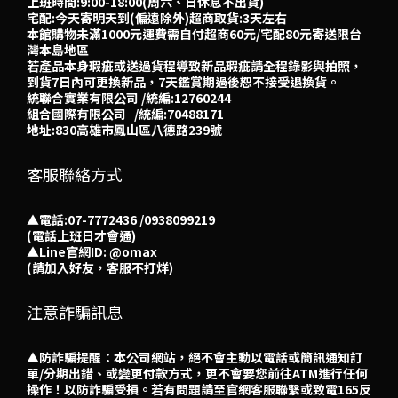
上班時間:9:00-18:00(周六、日休息不出貨)
宅配:今天寄明天到(偏遠除外)超商取貨:3天左右
本館購物未滿1000元運費需自付超商60元/宅配80元寄送限台
灣本島地區
若產品本身瑕疵或送過貨程導致新品瑕疵請全程錄影與拍照，
到貨7日內可更換新品，7天鑑賞期過後恕不接受退換貨。
統聯合實業有限公司 /統編:12760244
組合國際有限公司 /統編:70488171
地址:830高雄市鳳山區八德路239號
客服聯絡方式
▲電話:07-7772436 /0938099219
(電話上班日才會通)
▲
Line官網ID: @omax​
(請加入好友，客服不打烊)
注意詐騙訊息
▲防詐騙提醒：本公司網站，絕不會主動以電話或簡訊通知訂
單/分期出錯、或變更付款方式，更不會要您前往ATM進行任何
操作！以防詐騙受損。若有問題請至官網客服聯繫或致電165反