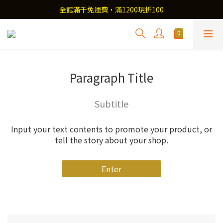
全館滿千免運費，滿1200現折100
Paragraph Title
Subtitle
Input your text contents to promote your product, or
tell the story about your shop.
Enter