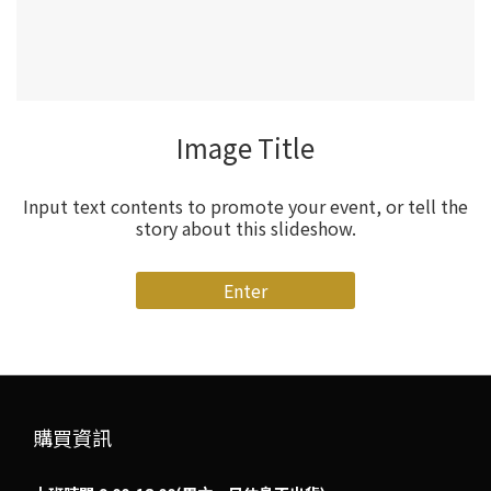
Image Title
Input text contents to promote your event, or tell the
story about this slideshow.
Enter
購買資訊