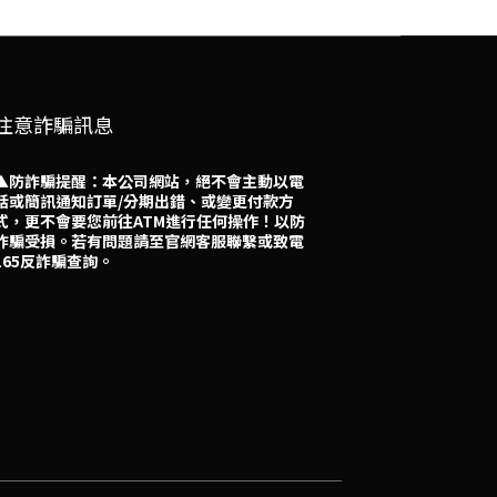
注意詐騙訊息
▲防詐騙提醒：本公司網站，絕不會主動以電
話或簡訊通知訂單/分期出錯、或變更付款方
式，更不會要您前往ATM進行任何操作！以防
詐騙受損。若有問題請至官網客服聯繫或致電
165反詐騙查詢。