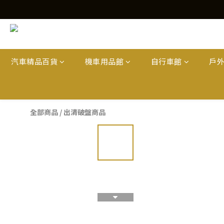
汽車精品百貨
機車用品館
自行車館
戶
全部商品
/
出清破盤商品