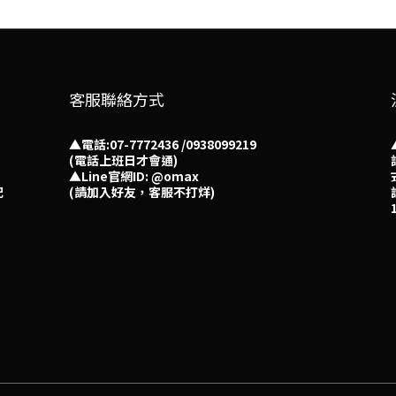
客服聯絡方式
▲電話:07-7772436 /0938099219
(電話上班日才會通)
▲
Line官網ID: @omax​
配
(請加入好友，客服不打烊)