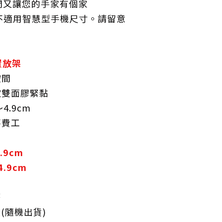
間又讓您的手家有個家
款不適用智慧型手機尺寸。請留意
置放架
空間
定雙面膠緊黏
～4.9cm
不費工
2.9cm
4.9cm
簧
黃(隨機出貨)