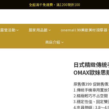
全館滿千免運費，滿1200現折100
外露營活動
居家用品館
onemall.99美妝美材按摩器
商店介紹
日式精緻傳統手
OMAX歐妹思
原售價399 促銷售價2
1.傳統手機車用置放
2.精緻輕巧不占空間
3.穩定性佳、固定雙
4.夾具伸縮 : 3.8～4.