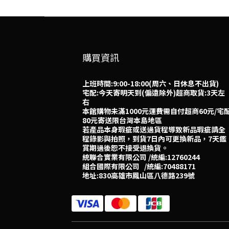
購買資訊
上班時間:9:00-18:00(周六、日休息不出貨)
宅配:今天寄明天到(偏遠除外)超商取貨:3天左
右
本館購物未滿1000元運費需自付超商60元/宅
80元寄送限台灣本島地區
若產品本身瑕疵或送過貨程導致新品瑕疵請全
程錄影與拍照，到貨7日內可更換新品，7天鑑
賞期過後恕不接受退換貨。
統聯合實業有限公司 /統編:12760244
組合國際有限公司 /統編:70488171
地址:830高雄市鳳山區八德路239號