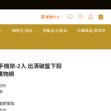
繁體中文
咖啡豆/用品
保養品/化妝品
珍藏精品/普洱茶
立即購買
機架-2入 出清破盤下殺
購物網
99
架
面膠緊黏
9cm