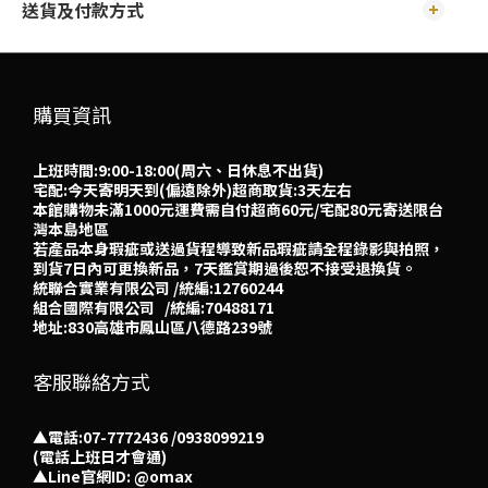
送貨及付款方式
購買資訊
上班時間:9:00-18:00(周六、日休息不出貨)
宅配:今天寄明天到(偏遠除外)超商取貨:3天左右
本館購物未滿1000元運費需自付超商60元/宅配80元寄送限台
灣本島地區
若產品本身瑕疵或送過貨程導致新品瑕疵請全程錄影與拍照，
到貨7日內可更換新品，7天鑑賞期過後恕不接受退換貨。
統聯合實業有限公司 /統編:12760244
組合國際有限公司 /統編:70488171
地址:830高雄市鳳山區八德路239號
客服聯絡方式
▲電話:07-7772436 /0938099219
(電話上班日才會通)
▲
Line官網ID: @omax​