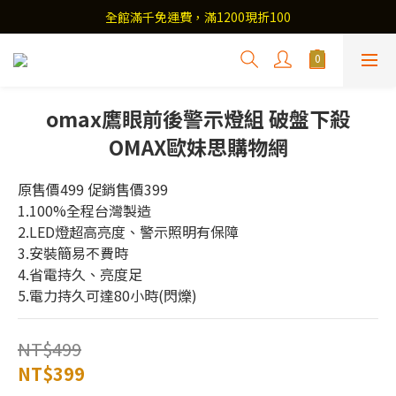
全館滿千免運費，滿1200現折100
omax鷹眼前後警示燈組 破盤下殺
OMAX歐妹思購物網
原售價499 促銷售價399
1.100%全程台灣製造
2.LED燈超高亮度、警示照明有保障
3.安裝簡易不費時
4.省電持久、亮度足
5.電力持久可達80小時(閃爍)
NT$499
NT$399