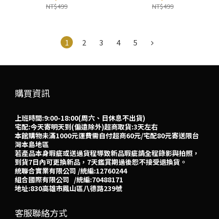
NT$499
NT$499
1
2
3
4
5
購買資訊
上班時間:9:00-18:00(周六、日休息不出貨)
宅配:今天寄明天到(偏遠除外)超商取貨:3天左右
本館購物未滿1000元運費需自付超商60元/宅配80元寄送限台
灣本島地區
若產品本身瑕疵或送過貨程導致新品瑕疵請全程錄影與拍照，
到貨7日內可更換新品，7天鑑賞期過後恕不接受退換貨。
統聯合實業有限公司 /統編:12760244
組合國際有限公司 /統編:70488171
地址:830高雄市鳳山區八德路239號
客服聯絡方式