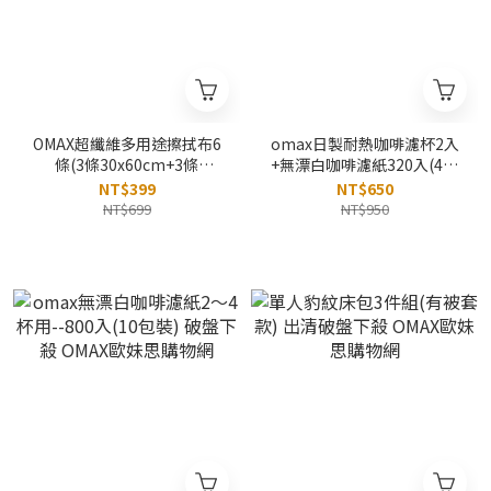
OMAX超纖維多用途擦拭布6
omax日製耐熱咖啡濾杯2入
條(3條30x60cm+3條
+無漂白咖啡濾紙320入(4包
30x30cm) 出清破盤下殺
裝) 破盤下殺 OMAX歐妹思購
NT$399
NT$650
OMAX歐妹思購物網
物網
NT$699
NT$950