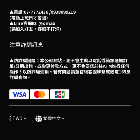
▲電話:07-7772436 /0938099219
(電話上班日才會通)
▲
Line官網ID: @omax​
(請加入好友，客服不打烊)
注意詐騙訊息
▲防詐騙提醒：本公司網站，絕不會主動以電話或簡訊通知訂
單/分期出錯、或變更付款方式，更不會要您前往ATM進行任何
操作！以防詐騙受損。若有問題請至官網客服聯繫或致電165反
詐騙查詢。
$
TWD
繁體中文