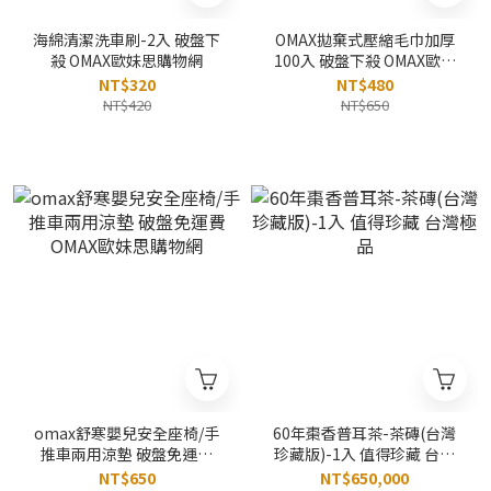
海綿清潔洗車刷-2入 破盤下
OMAX拋棄式壓縮毛巾加厚
殺 OMAX歐妹思購物網
100入 破盤下殺 OMAX歐妹
思購物網
NT$320
NT$480
NT$420
NT$650
omax舒寒嬰兒安全座椅/手
60年棗香普耳茶-茶磚(台灣
推車兩用涼墊 破盤免運費
珍藏版)-1入 值得珍藏 台灣
OMAX歐妹思購物網
極品
NT$650
NT$650,000