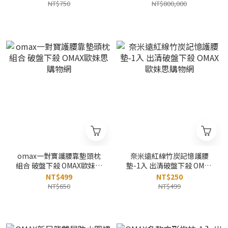
NT$750
NT$800,000
omax一對寶護腰靠墊頭枕
奈米遠紅線竹炭記憶護腰
組合 破盤下殺 OMAX歐妹思
墊-1入 出清破盤下殺 OMAX
購物網
歐妹思購物網
NT$499
NT$250
NT$650
NT$499