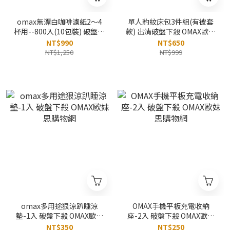
omax無漂白咖啡濾紙2～4
單人豹紋床包3件組(有被套
杯用--800入(10包裝) 破盤下
款) 出清破盤下殺 OMAX歐妹
殺 OMAX歐妹思購物網
思購物網
NT$990
NT$650
NT$1,250
NT$999
omax多用途狠涼趴睡涼
OMAX手機平板充電收納
墊-1入 破盤下殺 OMAX歐妹
座-2入 破盤下殺 OMAX歐妹
思購物網
思購物網
NT$350
NT$250