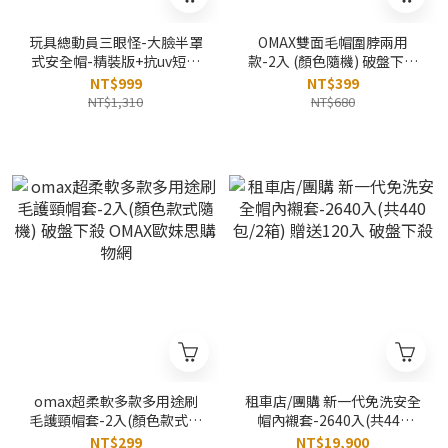
玩具總動員三眼怪-大臉半罩
OMAX雙面毛帽圍脖兩用
式安全帽-精裝版+抗uv短鏡
款-2入 (顏色隨機) 破盤下殺
片+6入免洗內襯套 破盤下殺
OMAX歐妹思購物網
NT$999
NT$399
OMAX歐妹思購物網
NT$1,310
NT$680
omax超柔軟多款多用途刷
租車店/團購 新一代免洗安全
毛護頸帽套-2入(顏色款式隨
帽內襯套-2640入(共440
機) 破盤下殺 OMAX歐妹思購
包/2箱) 贈送120入 破盤下殺
NT$299
NT$19,900