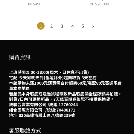
物網
NT$490
NT$26,000
1
2
3
4
5
購買資訊
上班時間:9:00-18:00(周六、日休息不出貨)
宅配:今天寄明天到(偏遠除外)超商取貨:3天左右
本館購物未滿1000元運費需自付超商60元/宅配80元寄送限台
灣本島地區
若產品本身瑕疵或送過貨程導致新品瑕疵請全程錄影與拍照，
到貨7日內可更換新品，7天鑑賞期過後恕不接受退換貨。
統聯合實業有限公司 /統編:12760244
組合國際有限公司 /統編:70488171
地址:830高雄市鳳山區八德路239號
客服聯絡方式