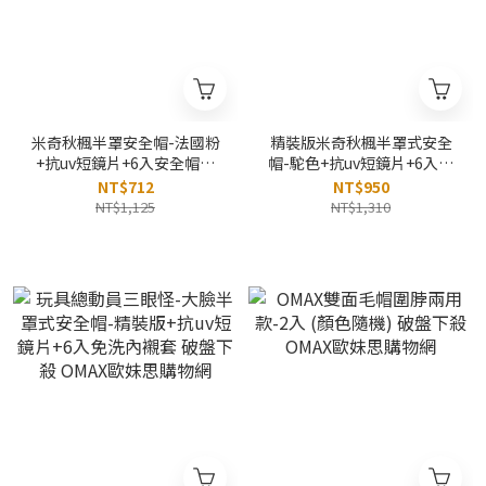
米奇秋楓半罩安全帽-法國粉
精裝版米奇秋楓半罩式安全
+抗uv短鏡片+6入安全帽內
帽-駝色+抗uv短鏡片+6入免
襯套 破盤下殺 OMAX歐妹思
洗內襯套 破盤下殺 OMAX歐
NT$712
NT$950
購物網
妹思購物網
NT$1,125
NT$1,310