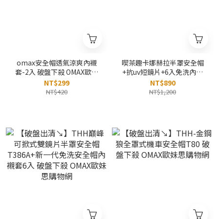
omax安全帽透氣涼爽內襯
喫茶趣卡娜赫拉半罩安全帽
套-2入 破盤下殺 OMAX歐妹
+抗uv短鏡片+6入免洗內襯
思購物網
套 破盤下殺 OMAX歐妹思購
NT$299
NT$890
物網
NT$420
NT$1,200