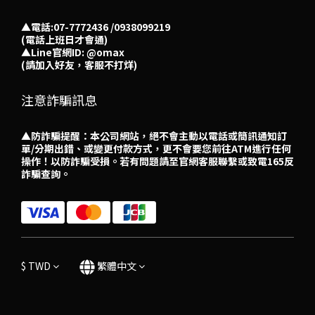
▲電話:07-7772436 /0938099219
(電話上班日才會通)
▲
Line官網ID: @omax​
(請加入好友，客服不打烊)
注意詐騙訊息
▲防詐騙提醒：本公司網站，絕不會主動以電話或簡訊通知訂
單/分期出錯、或變更付款方式，更不會要您前往ATM進行任何
操作！以防詐騙受損。若有問題請至官網客服聯繫或致電165反
詐騙查詢。
$
TWD
繁體中文