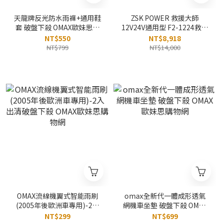
天龍牌反光防水雨褲+通用鞋
ZSK POWER 救援大師
套 破盤下殺 OMAX歐妹思購
12V24V通用型​ F2-1224救車
物網
緊急啟動電源 破盤下殺
NT$550
NT$8,918
OMAX歐妹思購物網
NT$799
NT$14,000
OMAX流線機翼式智能雨刷
omax全新代一體成形透氣
(2005年後歐洲車專用)-2入
網機車坐墊 破盤下殺 OMAX
出清破盤下殺 OMAX歐妹思
歐妹思購物網
NT$299
NT$699