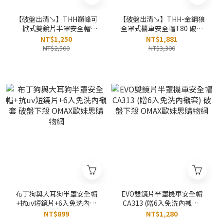
【破盤出清↘】THH巔峰可
【破盤出清↘】THH-金鋼狼
掀式雙鏡片半罩安全帽
全罩式機車安全帽T80 破盤
T386A+新一代免洗安全帽內
下殺 OMAX歐妹思購物網
NT$1,250
NT$1,881
襯套6入 破盤下殺 OMAX歐
NT$2,500
NT$3,300
妹思購物網
布丁狗與大耳狗半罩安全帽
EVO雙鏡片半罩機車安全帽
+抗uv短鏡片+6入免洗內襯
CA313 (贈6入免洗內襯套)
套 破盤下殺 OMAX歐妹思購
破盤下殺 OMAX歐妹思購物
NT$899
NT$1,280