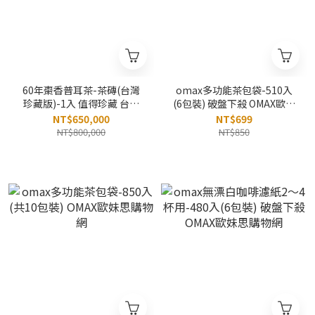
60年棗香普耳茶-茶磚(台灣
omax多功能茶包袋-510入
珍藏版)-1入 值得珍藏 台灣
(6包裝) 破盤下殺 OMAX歐妹
極品
思購物網
NT$650,000
NT$699
NT$800,000
NT$850