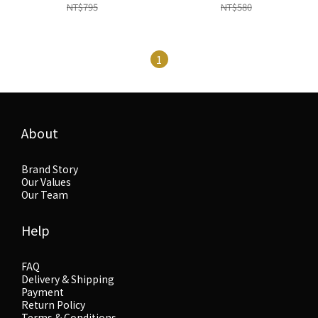
NT$795
NT$580
1
About
Brand Story
Our Values
Our Team
Help
FAQ
Delivery & Shipping
Payment
Return Policy
Terms & Conditions