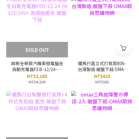
SOLD OUT
麻新全新款汽機車微電腦全
鐵馬行直立式打氣筒806-
自動充電器FEB-12/24-08
台灣製造 破盤下殺 OMAX
12V/24V+ 高級胎壓表 破盤
歐妹思購物網
NT$3,180
NT$420
下殺
NT$4,100
NT$580