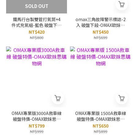
SOLD OUT
鐵馬行台製雙管打氣筒+4
omax三角故障警示標誌-2
件式充氣組-藍色 破盤下殺
入 破盤下殺-OMAX歐妹思
OMAX歐妹思購物網
購物網
NT$420
NT$450
NT$800
NT$699
OMAX專業版3000A救車線
OMAX專業版 1500A救車線
破盤特價-OMAX歐妹思購
破盤特價-OMAX歐妹思購
物網
物網
NT$799
NT$650
NT$999
NT$899