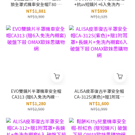
狼全罩式機車安全帽T80 破
+抗uv短鏡片+6入免洗內襯
盤下殺 OMAX歐妹思購物網
套 破盤下殺 OMAX歐妹思
NT$1,881
NT$899
購物網
NT$3,300
NT$1,125
EVO雙鏡片半罩機車安全帽
ALISA皮革復古半罩安全帽
CA313 (贈6入免洗內襯套)
CA-312S(紫色)+贈1附耳罩
破盤下殺 OMAX歐妹思購物
+長鏡片+免洗內襯套6入 破
NT$1,280
NT$1,600
網
盤下殺 OMAX歐妹思購物網
NT$2,500
NT$1,999