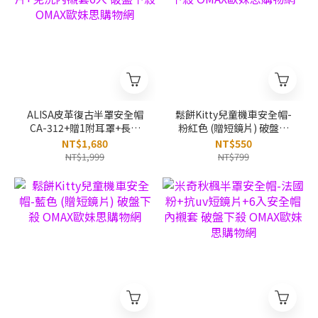
ALISA皮革復古半罩安全帽
鬆餅Kitty兒童機車安全帽-
CA-312+贈1附耳罩+長鏡
粉紅色 (贈短鏡片) 破盤下
片+免洗內襯套6入 破盤下
殺 OMAX歐妹思購物網
NT$1,680
NT$550
殺 OMAX歐妹思購物網
NT$1,999
NT$799