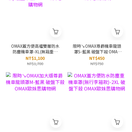
OMAX蓋方便高檔雙層防水
限時↘OMAX尊爵機車龍頭
防塵機車罩-XL(無箱重機
罩S-藍黑 破盤下殺 OMAX
款) 破盤下殺 OMAX歐妹思
歐妹思購物網
NT$1,100
NT$450
購物網
NT$1,700
NT$750