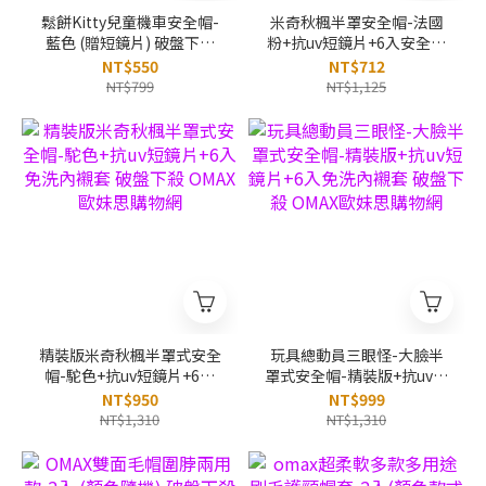
鬆餅Kitty兒童機車安全帽-
米奇秋楓半罩安全帽-法國
藍色 (贈短鏡片) 破盤下殺
粉+抗uv短鏡片+6入安全帽
OMAX歐妹思購物網
內襯套 破盤下殺 OMAX歐
NT$550
NT$712
妹思購物網
NT$799
NT$1,125
精裝版米奇秋楓半罩式安全
玩具總動員三眼怪-大臉半
帽-駝色+抗uv短鏡片+6入
罩式安全帽-精裝版+抗uv短
免洗內襯套 破盤下殺
鏡片+6入免洗內襯套 破盤
NT$950
NT$999
OMAX歐妹思購物網
下殺 OMAX歐妹思購物網
NT$1,310
NT$1,310