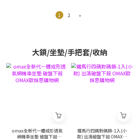
1
2
»
大鎖/坐墊/手把套/收納
omax全新代一體成形透氣
鐵馬行四碼對碼鎖-1入(小
網機車坐墊 破盤下殺
款) 出清破盤下殺 OMAX歐