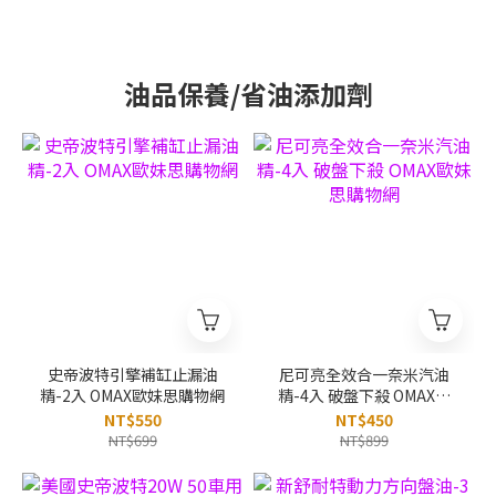
油品保養/省油添加劑
史帝波特引擎補缸止漏油
尼可亮全效合一奈米汽油
精-2入 OMAX歐妹思購物網
精-4入 破盤下殺 OMAX歐
妹思購物網
NT$550
NT$450
NT$699
NT$899