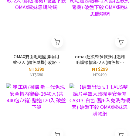
OMAX雙面毛帽圍脖兩用
omax超柔軟多款多用途刷
款-2入 (顏色隨機) 破盤下
毛護頸帽套-2入(顏色款式
殺 OMAX歐妹思購物網
隨機) 破盤下殺 OMAX歐妹
NT$399
NT$299
思購物網
NT$680
NT$490