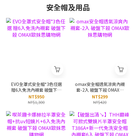
安全帽及用品
EVO全罩式安全帽*3色任選
omax安全帽透氣涼爽內襯
贈6入免洗內襯套 破盤下殺
套-2入 破盤下殺 OMAX歐
OMAX歐妹思購物網
妹思購物網
NT$950
NT$299
NT$1,300
NT$420