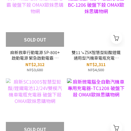
SOLD OUT
麻新救車行動電源 SP-800+
雙11↘ZSK智慧型鉛酸鋰鐵
啟動電源 緊急啟動電霸 破
通用型汽機車電瓶充電器
盤下殺 OMAX歐妹思購物網
BC-1206 破盤下殺 OMAX
NT$2,312
NT$2,311
歐妹思購物網
NT$3,680
NT$4,500
SOLD OUT