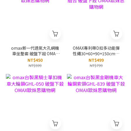
omax新一代透氣大孔網機
OMAX專利帶D扣多功能彈
車坐墊套 破盤下殺 OMAX
性繩30+60+90+150cm-4
歐妹思購物網
入組合 破盤下殺 OMAX歐
NT$450
NT$499
妹思購物網
NT$599
NT$799