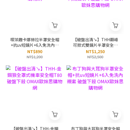
喫茶趣卡娜赫拉半罩安全帽
【破盤出清↘】THH巔峰
+抗uv短鏡片+6入免洗內襯
可掀式雙鏡片半罩安全帽
套 破盤下殺 OMAX歐妹思
T386A+新一代免洗安全帽
NT$890
NT$1,250
購物網
內襯套6入 破盤下殺 OMAX
NT$1,200
NT$2,500
歐妹思購物網
【破盤出清↘】THH-金鋼
布丁狗與大耳狗半罩安全帽