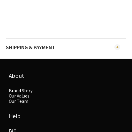
SHIPPING & PAYMENT
About
Brand Story
Our Values
Our Team
Help
FAQ