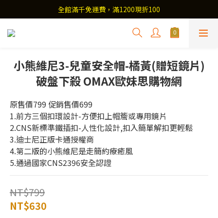
全館滿千免運費，滿1200現折100
小熊維尼3-兒童安全帽-橘黃(贈短鏡片)
破盤下殺 OMAX歐妹思購物網
原售價799 促銷售價699
1.前方三個扣環設計-方便扣上帽簷或專用鏡片
2.CNS新標準鐵插扣-人性化設計,扣入簡單解扣更輕鬆
3.迪士尼正版卡通授權商
4.第二版的小熊維尼是走簡約療癒風
5.通過國家CNS2396安全認證
NT$799
NT$630