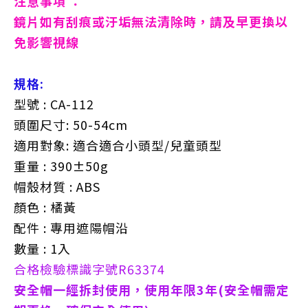
注意事項 ：
鏡片如有刮痕或汙垢無法清除時，請及早更換以
免影響視線
規格:
型號 : CA-112
頭圍尺寸: 50-54cm
適用對象: 適合適合小頭型/兒童頭型
重量 : 390±50g
帽殼材質 : ABS
顏色 : 橘黃
配件 : 專用遮陽帽沿
數量 : 1入
合格檢驗標識字號R63374
安全帽一經拆封使用，使用年限3年(安全帽需定