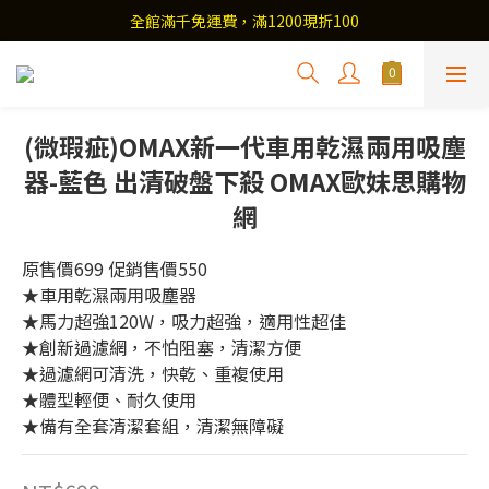
全館滿千免運費，滿1200現折100
(微瑕疵)OMAX新一代車用乾濕兩用吸塵
器-藍色 出清破盤下殺 OMAX歐妹思購物
網
原售價699 促銷售價550
★車用乾濕兩用吸塵器 
★馬力超強120W，吸力超強，適用性超佳 
★創新過濾網，不怕阻塞，清潔方便 
★過濾網可清洗，快乾、重複使用 
★體型輕便、耐久使用 
★備有全套清潔套組，清潔無障礙