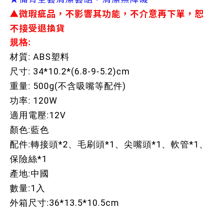
▲微瑕疵品，不影響其功能，不介意再下單，恕
不接受退換貨
規格
:
材質: ABS塑料
尺寸: 34*10.2*(6.8-9-5.2)cm
重量: 500g(不含吸嘴等配件)
功率: 120W
適用電壓:12V
顏色:藍色
配件:轉接頭*2、毛刷頭*1、尖嘴頭*1、軟管*1、
保險絲*1
產地:中國
數量:1入
外箱尺寸:36*13.5*10.5cm