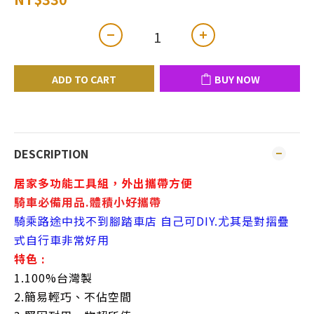
ADD TO CART
BUY NOW
DESCRIPTION
居家多功能工具組，外出攜帶方便
騎車必備用品.體積小好攜帶
騎乘路途中找不到腳踏車店 自己可DIY.尤其是對摺疊
式自行車非常好用
特色 :
1.100%台灣製
2.簡易輕巧、不佔空間