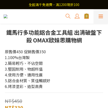
全館滿千免運費，滿1200現折100
鐵馬行多功能鋁合金工具組 出清破盤下
殺 OMAX歐妹思購物網
原售價450 促銷售價350
1.100%台灣製
2.簡易輕巧、不佔空間
3.堅固耐用、物超所值
4.使用方便、適用性廣
5.鋁合金材質、質佳觸感好
6.烤漆塗彩、造型高貴
NT$450
NT$330