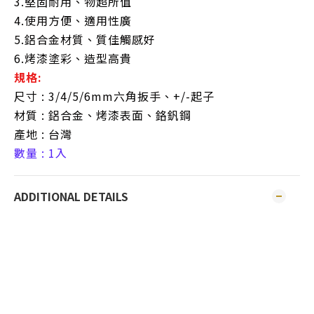
3.堅固耐用、物超所值
4.使用方便、適用性廣
5.鋁合金材質、質佳觸感好
6.烤漆塗彩、造型高貴
規格:
尺寸 : 3/4/5/6mm六角扳手、+/-起子
材質 : 鋁合金、烤漆表面、鉻釩鋼
產地 : 台灣
數量 : 1入
ADDITIONAL DETAILS