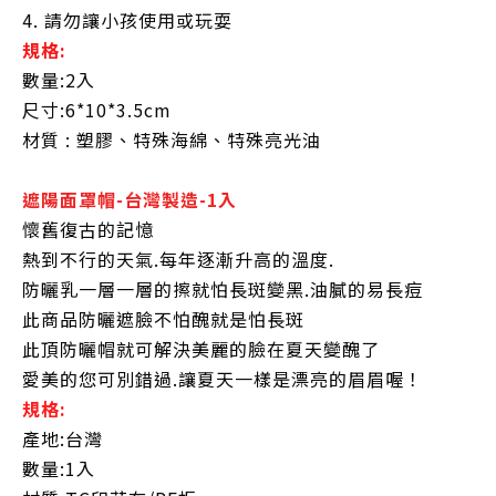
4. 請勿讓小孩使用或玩耍
規格:
數量:2入
尺寸:6*10*3.5cm
材質 : 塑膠、特殊海綿、特殊亮光油
遮陽面罩帽-台灣製造-1入
懷舊復古的記憶
熱到不行的天氣.每年逐漸升高的溫度.
防曬乳一層一層的擦就怕長斑變黑.油膩的易長痘
此商品防曬遮臉不怕醜就是怕長斑
此頂防曬帽就可解決美麗的臉在夏天變醜了
愛美的您可別錯過.讓夏天一樣是漂亮的眉眉喔！
規格:
產地:台灣
數量:1入