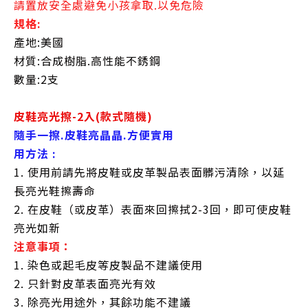
請置放安全處避免小孩拿取.以免危險
規格:
產地:美國
材質:合成樹脂.高性能不銹鋼
數量:2支
皮鞋亮光擦-2入(款式隨機)
隨手一擦.皮鞋亮晶晶.方便實用
用方法 :
1. 使用前請先將皮鞋或皮革製品表面髒污清除，以延
長亮光鞋擦壽命
2. 在皮鞋（或皮革）表面來回擦拭2-3回，即可使皮鞋
亮光如新
注意事項：
1. 染色或起毛皮等皮製品不建議使用
2. 只針對皮革表面亮光有效
3. 除亮光用途外，其餘功能不建議