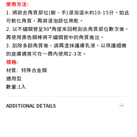
使用方法:
1. 將欲去角質部位(腳、手)浸泡溫水約10-15分。如此
可軟化角質，再將浸泡部位擦乾。
2. 以不繡鋼管呈90°角度來回輕刮去角質部位數次後，
再使用黑色鋼棒將不繡鋼管中的角質推出。
3. 刮除多餘角質後，請再塗抹護膚乳液，以保護細嫩
的皮膚通常可在一周內使用2-3次。
規格:
材質: 特殊合金鋼
通用型
數量:1入
ADDITIONAL DETAILS