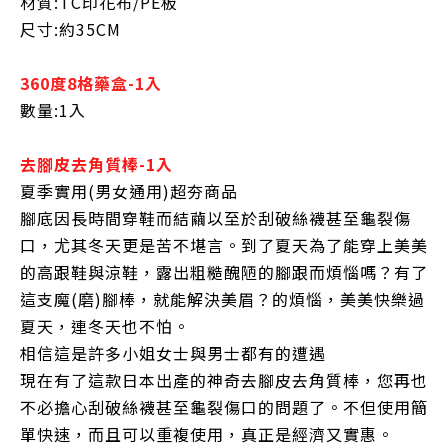
材質:TC印花布/PE板
尺寸:約35CM
360度8格藥盒-1入
數量:1入
去腳皮去角質棒-1入
夏季實用(男女通用)超夯商品
腳底因長時間穿鞋而結繭以至於刮破絲襪甚至龜裂傷
口，尤其冬天更是苦不堪言。到了夏天為了能穿上美美
的高跟鞋與涼鞋，露出粗糙醜陋的腳跟而煩惱嗎？有了
這支魔(磨)腳棒，就能解決美眉？的煩惱，美美快樂過
夏天，連冬天也不怕。
相信這是許多小姐女士與男士都有的遭遇
現在有了這款日本出產的神奇去腳皮去角質棒，您再也
不必擔心刮破絲襪甚至龜裂傷口的問題了。不但使用簡
單快速，而且可以重複使用，真正是經濟又實惠。