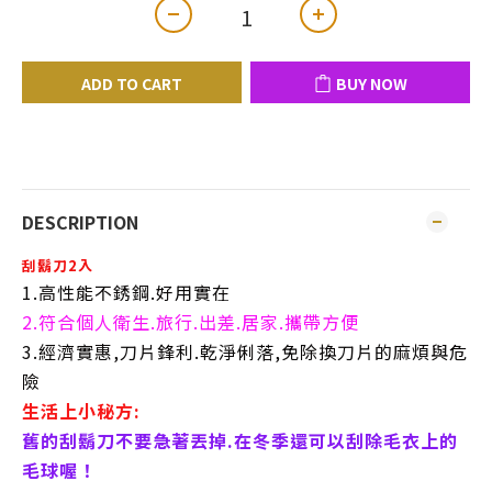
ADD TO CART
BUY NOW
DESCRIPTION
刮鬍刀2入
1.高性能不銹鋼.好用實在
2.符合個人衛生.旅行.出差.居家.攜帶方便
3.經濟實惠,刀片鋒利.乾淨俐落,免除換刀片的麻煩與危
險
生活上小秘方:
舊的刮鬍刀不要急著丟掉.在冬季還可以刮除毛衣上的
毛球喔！