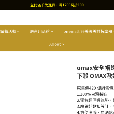
全館滿千免運費，滿1200現折100
外露營活動
居家用品館
onemall.99美妝美材按摩器
About
omax安全帽
下殺 OMAX
原售價420 促銷售價3
1.100％台灣製造
2.獨特超厚透氣墊
3.魔鬼氈黏扣設計
4.方便洗滌、易晒