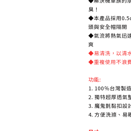
◆解決機車族的
臭！
◆本產品採用0.
頭與安全帽隔開
◆氣流將熱氣迅
爽
◆易清洗，以清
◆重複使用不浪
功能:
1. 100％台灣製
2. 獨特超厚透
3. 魔鬼氈黏扣
4. 方便洗滌、