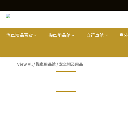
汽車精品百貨
機車用品館
自行車館
戶
View All
/
機車用品館
/
安全帽及用品