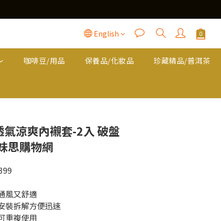
English
咖啡豆/用品
保養品/化妝品
珍藏精品/普洱茶
BUY NOW
透氣涼爽內襯套-2入 破盤
歐妹思購物網
99
，通風又舒適
，安裝拆解方便迅速
乾可重複使用