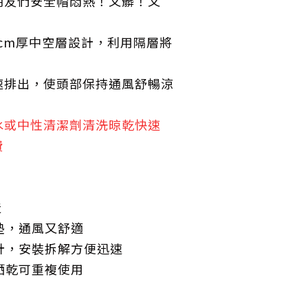
朋友們安全帽悶熱！又髒！又
5cm厚中空層設計，利用隔層將
速排出，使頭部保持通風舒暢涼
水或中性清潔劑清洗晾乾快速
費
造
氣墊，通風又舒適
設計，安裝拆解方便迅速
易晒乾可重複使用