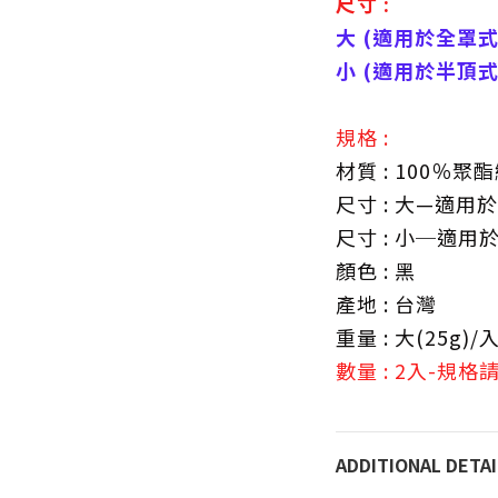
尺寸 :
大 (適用於全罩
小 (適用於半頂
規格 :
材質 : 100％聚
尺寸 : 大—適
尺寸 : 小─適
顏色 : 黑
產地 : 台灣
重量 : 大(25g)/
數量 : 2入-規格
ADDITIONAL DETAI