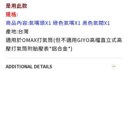
是用此款
規格:
商品內容:氣嘴頭X1 綠色氣嘴X1 黑色氣閥X1
產地:台灣
適用於OMAX打氣筒(但不適用GIYO高檔直立式高
壓打氣筒附胎壓表*鋁合金*)
ADDITIONAL DETAILS