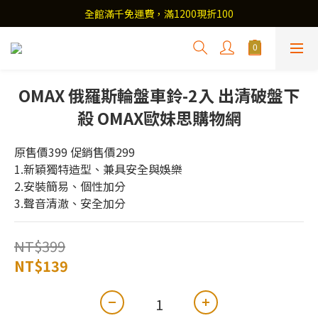
全館滿千免運費，滿1200現折100
OMAX 俄羅斯輪盤車鈴-2入 出清破盤下
殺 OMAX歐妹思購物網
原售價399 促銷售價299
1.新穎獨特造型、兼具安全與娛樂
2.安裝簡易、個性加分
3.聲音清澈、安全加分
NT$399
NT$139