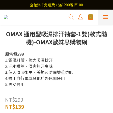
全館滿千免運費，滿1200現折100
OMAX 通用型吸濕排汗袖套-1雙(款式隨
機)-OMAX歐妹思購物網
原售價299
1.質優料薄、強力吸濕排汗
2.汗水排除、清爽無汗臭味
3.個人清潔衛生、美觀及防曬雙重功能
4.適用自行車或其他戶外休閒使用
5.男女通用
NT$299
NT$139