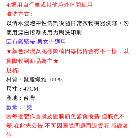
4.適用自行車或其他戶外休閒使用
清洗方式 :
以清水浸泡中性洗劑後隨日常衣物機器洗滌，勿
使用漂白熔劑或用力刷洗印刷
因有鬆緊帶.男女皆適用
★顏色深淺及花樣圖檔因每批貨會有不一樣，以
實際收到商品為主★
規格:
材質 : 聚脂纖維 100%
尺寸 : 47CM
產地 : 台灣
數量 : 1雙
因每批製作圖騰及圖騰顏色皆會換新.但底色不
變.在此先公告.不可因圖騰問題而退貨喔.感謝各
位