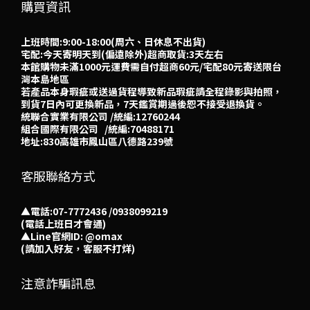
購買資訊
上班時間:9:00-18:00(周六、日休息不出貨)
宅配:今天寄明天到(偏遠除外)超商取貨:3天左右
本館購物未滿1000元運費需自付超商60元/宅配80元寄送限台
灣本島地區
若產品本身瑕疵或送過貨程導致新品瑕疵請全程錄影與拍照，
到貨7日內可更換新品，7天鑑賞期過後恕不接受退換貨。
統聯合實業有限公司 /統編:12760244
組合國際有限公司 /統編:70488171
地址:830高雄市鳳山區八德路239號
客服聯絡方式
▲電話:07-7772436 /0938099219
(電話上班日才會通)
▲
Line官網ID: @omax​
(請加入好友，客服不打烊)
注意詐騙訊息