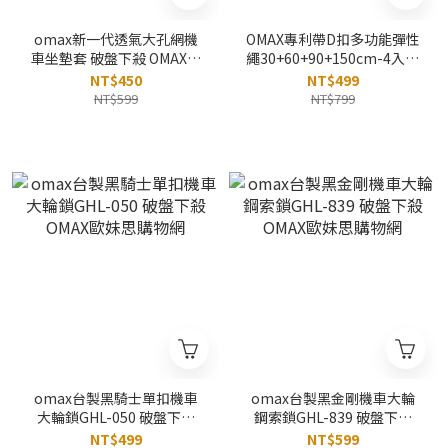
omax新一代透氣大孔網機
OMAX專利帶D扣多功能彈性
車坐墊套 破盤下殺 OMAX歐
繩30+60+90+150cm-4入組
妹思購物網
合 破盤下殺 OMAX歐妹思購
NT$450
NT$499
物網
NT$599
NT$799
omax台製黑騎士單扣機車
omax台製黑金剛機車大輪
大輪鎖GHL-050 破盤下殺
鋼索鎖GHL-839 破盤下殺
OMAX歐妹思購物網
OMAX歐妹思購物網
NT$499
NT$599