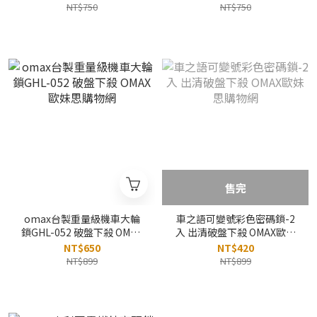
NT$750
NT$750
售完
omax台製重量級機車大輪
車之語可變號彩色密碼鎖-2
鎖GHL-052 破盤下殺 OMAX
入 出清破盤下殺 OMAX歐妹
歐妹思購物網
思購物網
NT$650
NT$420
NT$899
NT$899