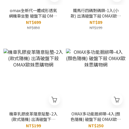
omax全新代一體成形透氣
鐵馬行四碼對碼鎖-1入(小
網機車坐墊 破盤下殺 OMAX
款) 出清破盤下殺 OMAX歐妹
歐妹思購物網
思購物網
NT$699
NT$89
NT$850
NT$199
機車乳膠皮革隨意貼墊-2入
OMAX多功能捆綁帶-4入(顏
(款式隨機) 出清破盤下殺
色隨機) 破盤下殺 OMAX歐妹
OMAX歐妹思購物網
思購物網
NT$199
NT$250