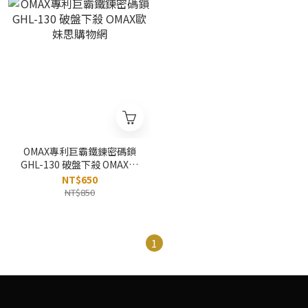
OMAX專利巨霸鐵鍊密碼鎖
GHL-130 破盤下殺 OMAX歐
妹思購物網
NT$650
NT$850
1