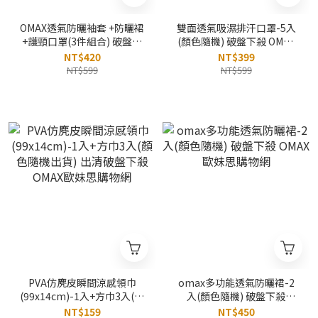
OMAX透氣防曬袖套 +防曬裙
雙面透氣吸濕排汗口罩-5入
+護頸口罩(3件組合) 破盤下
(顏色隨機) 破盤下殺 OMAX
殺 OMAX歐妹思購物網
歐妹思購物網
NT$420
NT$399
NT$599
NT$599
PVA仿麂皮瞬間涼感領巾
omax多功能透氣防曬裙-2
(99x14cm)-1入+方巾3入(顏
入(顏色隨機) 破盤下殺
色隨機出貨) 出清破盤下殺
OMAX歐妹思購物網
NT$159
NT$450