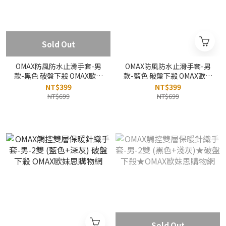
Sold Out
OMAX防風防水止滑手套-男
OMAX防風防水止滑手套-男
款-黑色 破盤下殺 OMAX歐妹
款-藍色 破盤下殺 OMAX歐妹
思購物網
思購物網
NT$399
NT$399
NT$699
NT$699
Sold Out