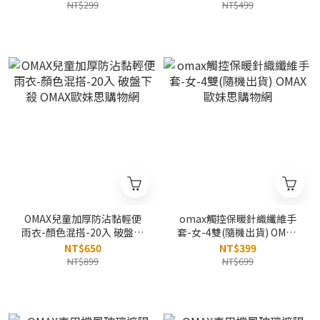
NT$299
NT$499
OMAX兒童加厚防沾黏輕便
omax觸控保暖針織纖維手
雨衣-顏色混搭-20入 破盤下
套-女-4雙(隨機出貨) OMAX
殺 OMAX歐妹思購物網
歐妹思購物網
NT$650
NT$399
NT$899
NT$699