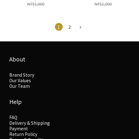
NT$1,000
NT$1,000
1
2
About
Brand Story
Our Values
Our Team
Help
FAQ
Delivery & Shipping
Payment
Return Policy