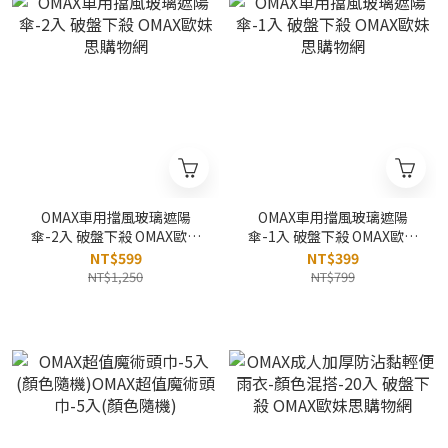
OMAX車用擋風玻璃遮陽
OMAX車用擋風玻璃遮陽
傘-2入 破盤下殺 OMAX歐妹
傘-1入 破盤下殺 OMAX歐妹
思購物網
思購物網
NT$599
NT$399
NT$1,250
NT$799