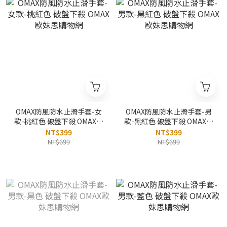
OMAX防風防水止滑手套-女
OMAX防風防水止滑手套-男
款-桃紅色 破盤下殺 OMAX歐
款-黑紅色 破盤下殺 OMAX歐
妹思購物網
妹思購物網
NT$399
NT$399
NT$699
NT$699